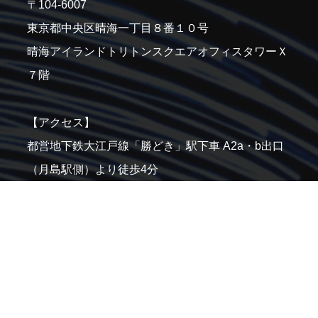
〒
104-6007
東京都中央区晴海一丁目８番１０号
晴海アイランド
トリトン
スクエアオフィスタワーＸ
７階
【アクセス】
都営地下鉄大江戸線「勝どき」駅下車 A2a・b出口
（月島駅側）より徒歩4分
東京メトロ有楽町線・都営地下鉄大江戸線「月島」
駅下車10番出口より徒歩9分
都バス 最寄り停留所：晴海トリトンスクエア前 下
車
（都03）四谷駅〜銀座四丁目〜晴海埠頭
（都05-1）東京駅丸の内南口〜銀座四丁目〜晴海埠