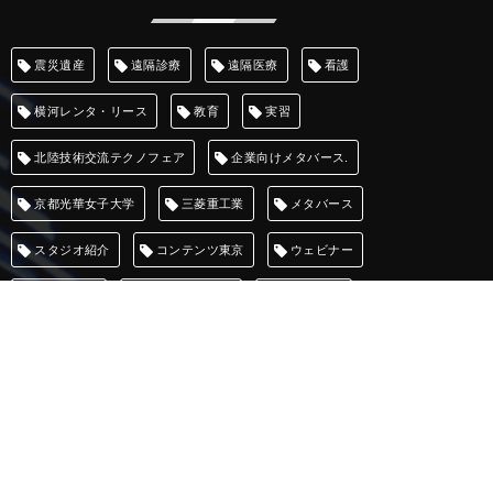
震災遺産
遠隔診療
遠隔医療
看護
横河レンタ・リース
教育
実習
北陸技術交流テクノフェア
企業向けメタバース.
京都光華女子大学
三菱重工業
メタバース
スタジオ紹介
コンテンツ東京
ウェビナー
ほろふれる
いけばな小原流
XR Matsuri
XR Kaigi
XR
XBox one
WHITEROOM
VR EXPO
VR/AR/MR ビジネスエキスポ
VR
TechSumit
TechBiz
Plateau
MVM
Mogura VR
MixedReality
Microsoft HoloLens