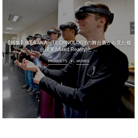
【特集】IKEBANA × TECHNOLOGYの舞台裏から見た複
合現実(Mixed Reality)と ...
PRODUCTS
WORKS