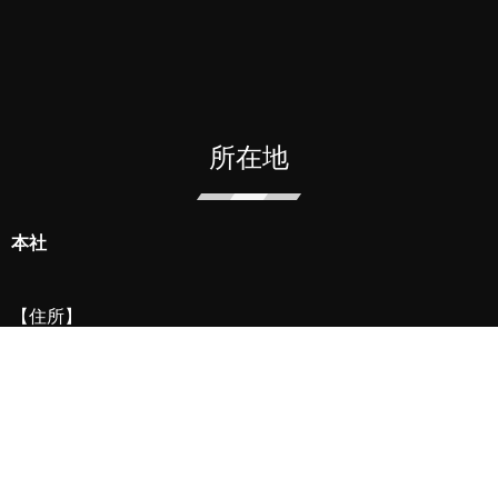
所在地
本社
【住所】
〒
104-6007
東京都中央区晴海一丁目８番１０号
晴海アイランド
トリトン
スクエアオフィスタワーＸ７階