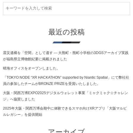
最近の投稿
震災遺構を「空間」として遺す ― 大熊町・熊町小学校の3DGSアーカイブ実践
が福島県立博物館紀要に掲載されました
晴海オフィスをオープンしました。
「TOKYO NODE “XR HACKATHON” supported by Niantic Spatial」にて弊社社
員の参加したチームがBRONZE PRIZEを受賞いたしました。
大阪・関西万博EXPO2025デジタルウォレット事業「ミャクミャク☆チャレン
ジ」へ協賛しました
2025年大阪・関西万博会期中に体験できるスマホ向けXRアプリ「大阪マルビ
ルレガシー」を提供開始
アーカイブ