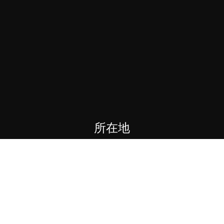
所在地
本社
【住所】
〒
104-6007