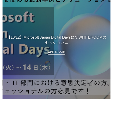
【10/12】Microsoft Japan Digital DaysにてWHITEROOMの
セッション ...
WHITEROOM