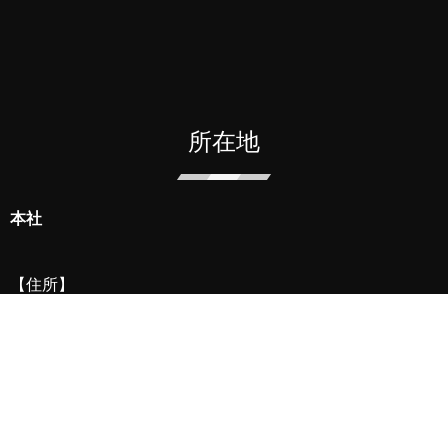
所在地
本社
【住所】
〒
104-6007
東京都中央区晴海一丁目８番１０号
晴海アイランド
トリトン
スクエアオフィスタワーＸ７階