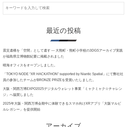
最近の投稿
震災遺構を「空間」として遺す ― 大熊町・熊町小学校の3DGSアーカイブ実践
が福島県立博物館紀要に掲載されました
晴海オフィスをオープンしました。
「TOKYO NODE “XR HACKATHON” supported by Niantic Spatial」にて弊社社
員の参加したチームがBRONZE PRIZEを受賞いたしました。
大阪・関西万博EXPO2025デジタルウォレット事業「ミャクミャク☆チャレン
ジ」へ協賛しました
2025年大阪・関西万博会期中に体験できるスマホ向けXRアプリ「大阪マルビ
ルレガシー」を提供開始
アーカイブ