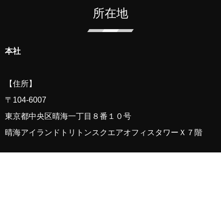
所在地
本社
【住所】
〒
104-6007
東京都中央区晴海一丁目８番１０号
晴海アイランド
トリトン
スクエアオフィスタワーＸ７階
【アクセス】
都営地下鉄大江戸線「勝どき」駅下車 A2a・b出口（月島駅
側）より徒歩4分
東京メトロ有楽町線・都営地下鉄大江戸線「月島」駅下車