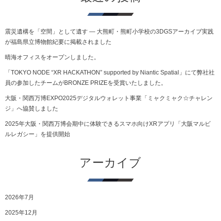
震災遺構を「空間」として遺す ― 大熊町・熊町小学校の3DGSアーカイブ実践
が福島県立博物館紀要に掲載されました
晴海オフィスをオープンしました。
「TOKYO NODE “XR HACKATHON” supported by Niantic Spatial」にて弊社社
員の参加したチームがBRONZE PRIZEを受賞いたしました。
大阪・関西万博EXPO2025デジタルウォレット事業「ミャクミャク☆チャレン
ジ」へ協賛しました
2025年大阪・関西万博会期中に体験できるスマホ向けXRアプリ「大阪マルビ
ルレガシー」を提供開始
アーカイブ
2026年7月
2025年12月