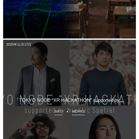
2025年11月17日
「TOKYO NODE “XR HACKATHON” supported by ...
INFO
WORKS