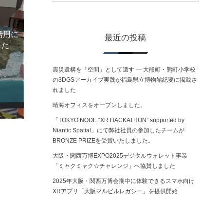
活用に
最近の投稿
した
震災遺構を「空間」として遺す ― 大熊町・熊町小学校
の3DGSアーカイブ実践が福島県立博物館紀要に掲載さ
れました
晴海オフィスをオープンしました。
「TOKYO NODE “XR HACKATHON” supported by
Niantic Spatial」にて弊社社員の参加したチームが
BRONZE PRIZEを受賞いたしました。
大阪・関西万博EXPO2025デジタルウォレット事業
「ミャクミャク☆チャレンジ」へ協賛しました
2025年大阪・関西万博会期中に体験できるスマホ向け
XRアプリ「大阪マルビルレガシー」を提供開始