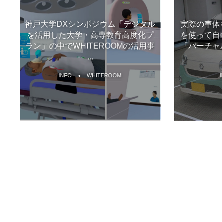
神戸大学DXシンポジウム「デジタル
実際の車体
を活用した大学・高専教育高度化プ
を使って自
ラン」の中でWHITEROOMの活用事
「バーチャ
...
INFO
WHITEROOM