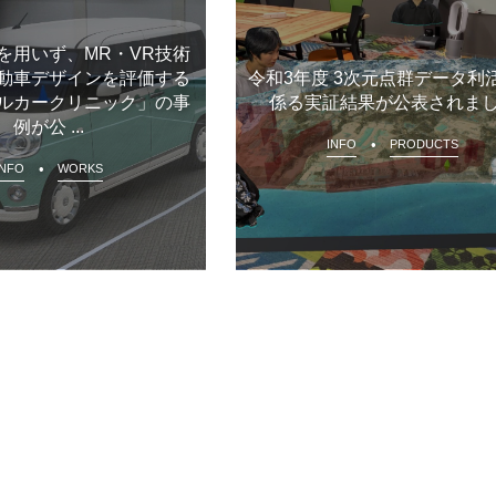
を用いず、MR・VR技術
動車デザインを評価する
令和3年度 3次元点群データ利
ルカークリニック」の事
係る実証結果が公表されま
例が公 ...
INFO
PRODUCTS
INFO
WORKS