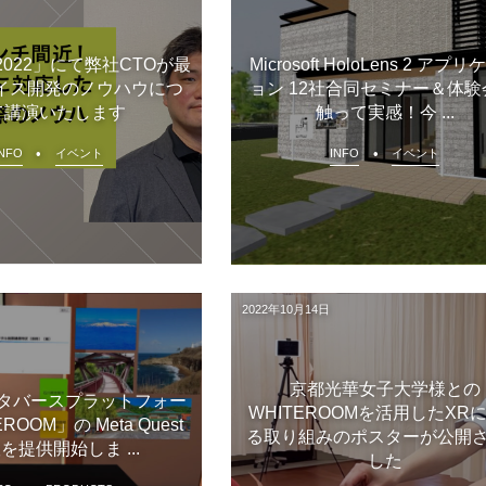
gi 2022」にて弊社CTOが最
Microsoft HoloLens 2 アプ
イス開発のノウハウにつ
ョン 12社合同セミナー＆体験
て講演いたします
触って実感！今 ...
INFO
イベント
INFO
イベント
2022年10月14日
京都光華女子大学様との
タバースプラットフォー
WHITEROOMを活用したXR
ROOM」の Meta Quest
る取り組みのポスターが公開
版を提供開始しま ...
した