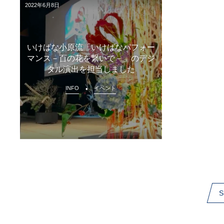
2022年6月8日
いけばな小原流「いけばなパフォー
マンス－百の花を繋いで－」のデジ
タル演出を担当しました
INFO
イベント
S