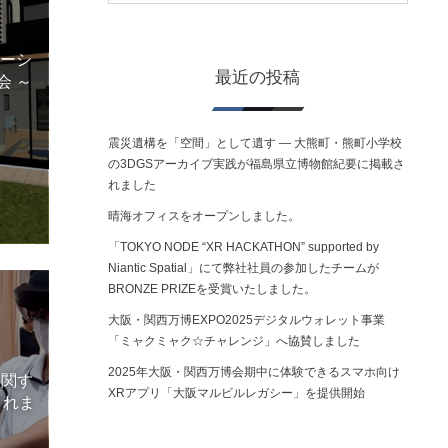
リケーシ
最近の投稿
会 ～
震災遺構を「空間」として遺す ― 大熊町・熊町小学校
の3DGSアーカイブ実践が福島県立博物館紀要に掲載さ
れました
晴海オフィスをオープンしました。
「TOKYO NODE “XR HACKATHON” supported by
Niantic Spatial」にて弊社社員の参加したチームが
BRONZE PRIZEを受賞いたしました。
大阪・関西万博EXPO2025デジタルウォレット事業
「ミャクミャク☆チャレンジ」へ協賛しました
2025年大阪・関西万博会期中に体験できるスマホ向け
に関す
XRアプリ「大阪マルビルレガシー」を提供開始
されま