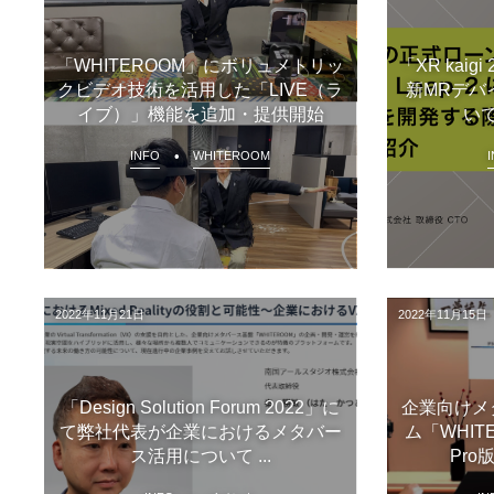
「WHITEROOM」にボリュメトリッ
「XR kai
クビデオ技術を活用した「LIVE（ラ
新MRデバ
イブ）」機能を追加・提供開始
い
INFO
WHITEROOM
2022年11月21日
2022年11月15日
「Design Solution Forum 2022」に
企業向けメ
て弊社代表が企業におけるメタバー
ム「WHITE
ス活用について ...
Pro