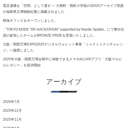
震災遺構を「空間」として遺す ― 大熊町・熊町小学校の3DGSアーカイブ実践
が福島県立博物館紀要に掲載されました
晴海オフィスをオープンしました。
「TOKYO NODE “XR HACKATHON” supported by Niantic Spatial」にて弊社社
員の参加したチームがBRONZE PRIZEを受賞いたしました。
大阪・関西万博EXPO2025デジタルウォレット事業「ミャクミャク☆チャレン
ジ」へ協賛しました
2025年大阪・関西万博会期中に体験できるスマホ向けXRアプリ「大阪マルビ
ルレガシー」を提供開始
アーカイブ
2026年7月
2025年12月
2025年11月