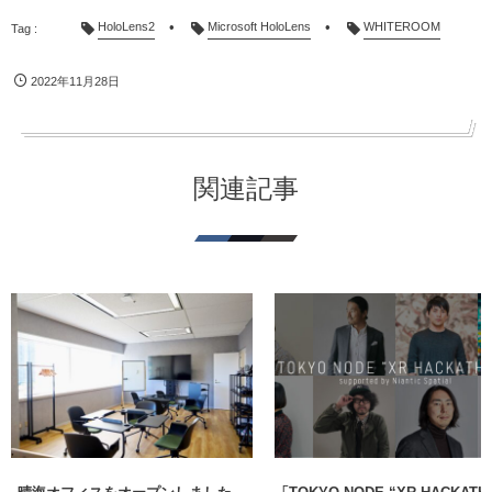
HoloLens2
Microsoft HoloLens
WHITEROOM
2022年11月28日
関連記事