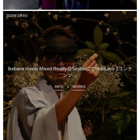
2020年3月9日
Ikebana meets Mixed Reality@SeattleにてHoloLens 2コンテ
ンツ ...
INFO
WORKS