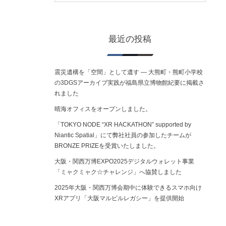
最近の投稿
震災遺構を「空間」として遺す ― 大熊町・熊町小学校
の3DGSアーカイブ実践が福島県立博物館紀要に掲載さ
れました
晴海オフィスをオープンしました。
「TOKYO NODE “XR HACKATHON” supported by
Niantic Spatial」にて弊社社員の参加したチームが
BRONZE PRIZEを受賞いたしました。
大阪・関西万博EXPO2025デジタルウォレット事業
「ミャクミャク☆チャレンジ」へ協賛しました
2025年大阪・関西万博会期中に体験できるスマホ向け
XRアプリ「大阪マルビルレガシー」を提供開始