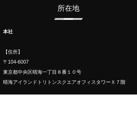
所在地
本社
【住所】
〒
104-6007
東京都中央区晴海一丁目８番１０号
晴海アイランド
トリトン
スクエアオフィスタワーＸ７階
【アクセス】
都営地下鉄大江戸線「勝どき」駅下車 A2a・b出口（月島駅
側）より徒歩4分
東京メトロ有楽町線・都営地下鉄大江戸線「月島」駅下車