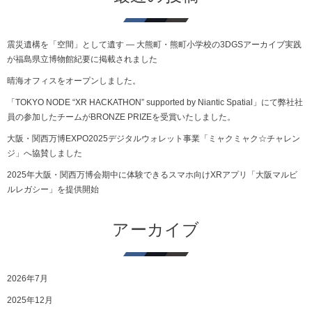
震災遺構を「空間」として遺す ― 大熊町・熊町小学校の3DGSアーカイブ実践
が福島県立博物館紀要に掲載されました
晴海オフィスをオープンしました。
「TOKYO NODE “XR HACKATHON” supported by Niantic Spatial」にて弊社社
員の参加したチームがBRONZE PRIZEを受賞いたしました。
大阪・関西万博EXPO2025デジタルウォレット事業「ミャクミャク☆チャレン
ジ」へ協賛しました
2025年大阪・関西万博会期中に体験できるスマホ向けXRアプリ「大阪マルビ
ルレガシー」を提供開始
アーカイブ
2026年7月
2025年12月