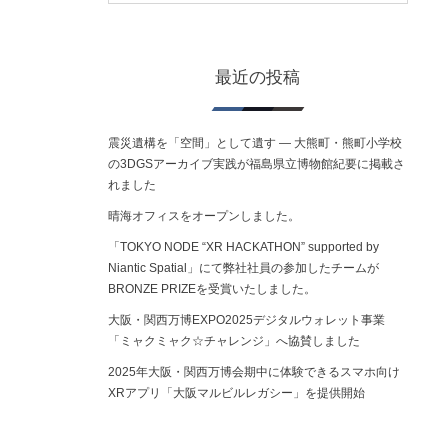
最近の投稿
震災遺構を「空間」として遺す ― 大熊町・熊町小学校
の3DGSアーカイブ実践が福島県立博物館紀要に掲載さ
れました
晴海オフィスをオープンしました。
「TOKYO NODE “XR HACKATHON” supported by
Niantic Spatial」にて弊社社員の参加したチームが
BRONZE PRIZEを受賞いたしました。
大阪・関西万博EXPO2025デジタルウォレット事業
「ミャクミャク☆チャレンジ」へ協賛しました
2025年大阪・関西万博会期中に体験できるスマホ向け
XRアプリ「大阪マルビルレガシー」を提供開始