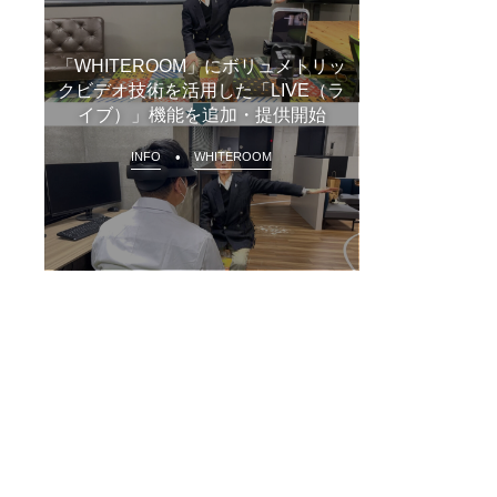
「WHITEROOM」にボリュメトリッ
クビデオ技術を活用した「LIVE（ラ
イブ）」機能を追加・提供開始
INFO
WHITEROOM