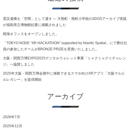
震災遺構を「空間」として遺す ― 大熊町・熊町小学校の3DGSアーカイブ実践
が福島県立博物館紀要に掲載されました
晴海オフィスをオープンしました。
「TOKYO NODE “XR HACKATHON” supported by Niantic Spatial」にて弊社社
員の参加したチームがBRONZE PRIZEを受賞いたしました。
大阪・関西万博EXPO2025デジタルウォレット事業「ミャクミャク☆チャレン
ジ」へ協賛しました
2025年大阪・関西万博会期中に体験できるスマホ向けXRアプリ「大阪マルビ
ルレガシー」を提供開始
アーカイブ
2026年7月
2025年12月