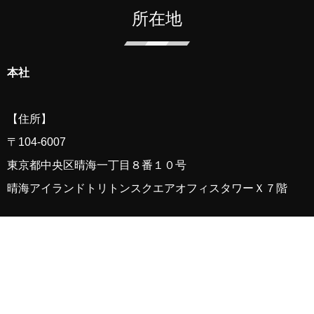
所在地
本社
【住所】
〒
104-6007
東京都中央区晴海一丁目８番１０号
晴海アイランド
トリトン
スクエアオフィスタワーＸ７階
【アクセス】
都営地下鉄大江戸線「勝どき」駅下車 A2a・b出口（月島駅
側）より徒歩4分
東京メトロ有楽町線・都営地下鉄大江戸線「月島」駅下車