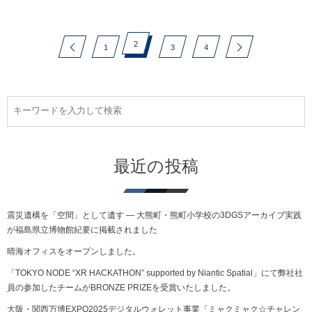
2
1
3
4
最近の投稿
震災遺構を「空間」として遺す ― 大熊町・熊町小学校の3DGSアーカイブ実践
が福島県立博物館紀要に掲載されました
晴海オフィスをオープンしました。
「TOKYO NODE “XR HACKATHON” supported by Niantic Spatial」にて弊社社
員の参加したチームがBRONZE PRIZEを受賞いたしました。
大阪・関西万博EXPO2025デジタルウォレット事業「ミャクミャク☆チャレン