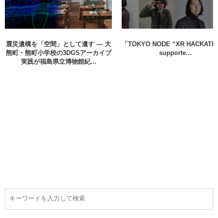
震災遺構を「空間」として遺す ― 大
「TOKYO NODE “XR HACKATH
熊町・熊町小学校の3DGSアーカイブ
supporte...
実践が福島県立博物館紀...