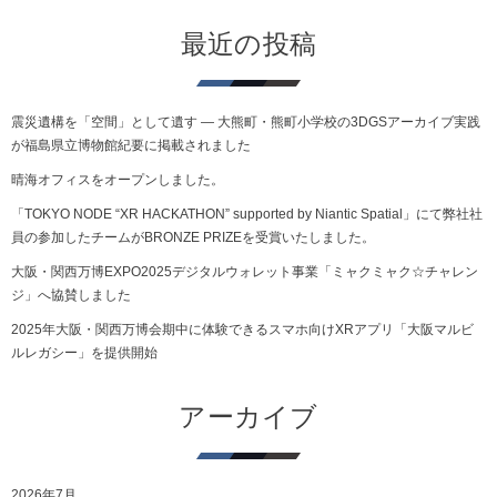
最近の投稿
震災遺構を「空間」として遺す ― 大熊町・熊町小学校の3DGSアーカイブ実践
が福島県立博物館紀要に掲載されました
晴海オフィスをオープンしました。
「TOKYO NODE “XR HACKATHON” supported by Niantic Spatial」にて弊社社
員の参加したチームがBRONZE PRIZEを受賞いたしました。
大阪・関西万博EXPO2025デジタルウォレット事業「ミャクミャク☆チャレン
ジ」へ協賛しました
2025年大阪・関西万博会期中に体験できるスマホ向けXRアプリ「大阪マルビ
ルレガシー」を提供開始
アーカイブ
2026年7月