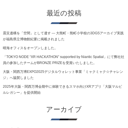
最近の投稿
震災遺構を「空間」として遺す ― 大熊町・熊町小学校の3DGSアーカイブ実践
が福島県立博物館紀要に掲載されました
晴海オフィスをオープンしました。
「TOKYO NODE “XR HACKATHON” supported by Niantic Spatial」にて弊社社
員の参加したチームがBRONZE PRIZEを受賞いたしました。
大阪・関西万博EXPO2025デジタルウォレット事業「ミャクミャク☆チャレン
ジ」へ協賛しました
2025年大阪・関西万博会期中に体験できるスマホ向けXRアプリ「大阪マルビ
ルレガシー」を提供開始
アーカイブ