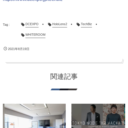
DCEXPO
HoloLens2
TechBiz
WHITEROOM
2021年8月19日
関連記事