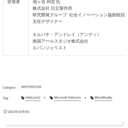
登壇者
池ヶ谷 和宏 氏
株式会社 日立製作所
研究開発グループ 社会イノベーション協創統括本
主任デザイナー
キルパチ・アンドレイ（アンディ）
南国アールスタジオ株式会社
エバンジェリスト
WHITEROOM
HoloLens2
Microsoft HoloLens
MixedReality
2021年10月4日