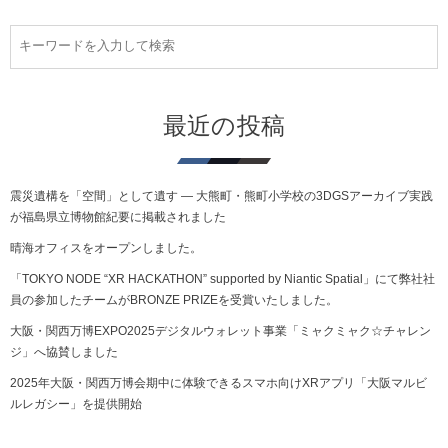
最近の投稿
震災遺構を「空間」として遺す ― 大熊町・熊町小学校の3DGSアーカイブ実践
が福島県立博物館紀要に掲載されました
晴海オフィスをオープンしました。
「TOKYO NODE “XR HACKATHON” supported by Niantic Spatial」にて弊社社
員の参加したチームがBRONZE PRIZEを受賞いたしました。
大阪・関西万博EXPO2025デジタルウォレット事業「ミャクミャク☆チャレン
ジ」へ協賛しました
2025年大阪・関西万博会期中に体験できるスマホ向けXRアプリ「大阪マルビ
ルレガシー」を提供開始