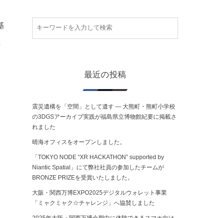
基
た
最近の投稿
震災遺構を「空間」として遺す ― 大熊町・熊町小学校
の3DGSアーカイブ実践が福島県立博物館紀要に掲載さ
れました
晴海オフィスをオープンしました。
「TOKYO NODE “XR HACKATHON” supported by
Niantic Spatial」にて弊社社員の参加したチームが
BRONZE PRIZEを受賞いたしました。
大阪・関西万博EXPO2025デジタルウォレット事業
「ミャクミャク☆チャレンジ」へ協賛しました