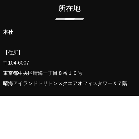
所在地
本社
【住所】
〒
104-6007
東京都中央区晴海一丁目８番１０号
晴海アイランド
トリトン
スクエアオフィスタワーＸ７階
【アクセス】
都営地下鉄大江戸線「勝どき」駅下車 A2a・b出口（月島駅
側）より徒歩4分
東京メトロ有楽町線・都営地下鉄大江戸線「月島」駅下車