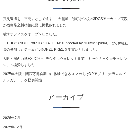
震災遺構を「空間」として遺す ― 大熊町・熊町小学校の3DGSアーカイブ実践
が福島県立博物館紀要に掲載されました
晴海オフィスをオープンしました。
「TOKYO NODE “XR HACKATHON” supported by Niantic Spatial」にて弊社社
員の参加したチームがBRONZE PRIZEを受賞いたしました。
大阪・関西万博EXPO2025デジタルウォレット事業「ミャクミャク☆チャレン
ジ」へ協賛しました
2025年大阪・関西万博会期中に体験できるスマホ向けXRアプリ「大阪マルビ
ルレガシー」を提供開始
アーカイブ
2026年7月
2025年12月