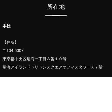
所在地
本社
【住所】
〒
104-6007
東京都中央区晴海一丁目８番１０号
晴海アイランド
トリトン
スクエアオフィスタワーＸ７階
【アクセス】
都営地下鉄大江戸線「勝どき」駅下車 A2a・b出口（月島駅
側）より徒歩4分
東京メトロ有楽町線・都営地下鉄大江戸線「月島」駅下車