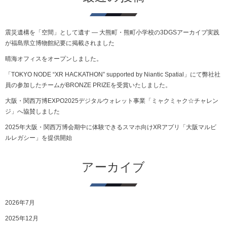
震災遺構を「空間」として遺す ― 大熊町・熊町小学校の3DGSアーカイブ実践
が福島県立博物館紀要に掲載されました
晴海オフィスをオープンしました。
「TOKYO NODE “XR HACKATHON” supported by Niantic Spatial」にて弊社社
員の参加したチームがBRONZE PRIZEを受賞いたしました。
大阪・関西万博EXPO2025デジタルウォレット事業「ミャクミャク☆チャレン
ジ」へ協賛しました
2025年大阪・関西万博会期中に体験できるスマホ向けXRアプリ「大阪マルビ
ルレガシー」を提供開始
アーカイブ
2026年7月
2025年12月