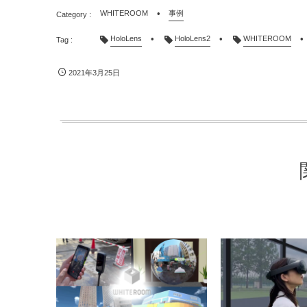
WHITEROOM
事例
HoloLens
HoloLens2
WHITEROOM
2021年3月25日