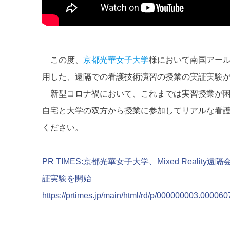
この度、
京都光華女子大学
様において南国アー
用した、遠隔での看護技術演習の授業の実証実験
新型コロナ禍において、これまでは実習授業が困難
自宅と大学の双方から授業に参加してリアルな看
ください。
PR TIMES:京都光華女子大学、Mixed Real
証実験を開始
https://prtimes.jp/main/html/rd/p/000000003.000060