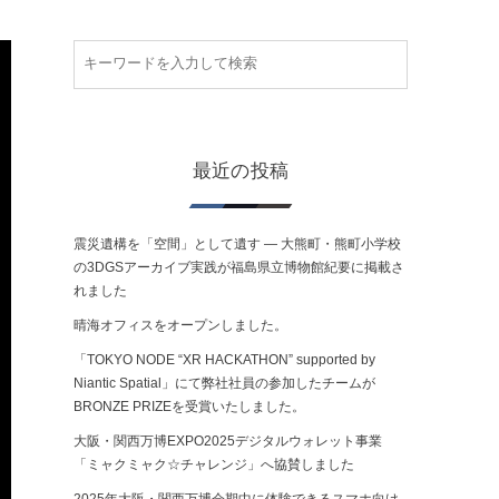
最近の投稿
震災遺構を「空間」として遺す ― 大熊町・熊町小学校
の3DGSアーカイブ実践が福島県立博物館紀要に掲載さ
れました
晴海オフィスをオープンしました。
「TOKYO NODE “XR HACKATHON” supported by
Niantic Spatial」にて弊社社員の参加したチームが
BRONZE PRIZEを受賞いたしました。
大阪・関西万博EXPO2025デジタルウォレット事業
「ミャクミャク☆チャレンジ」へ協賛しました