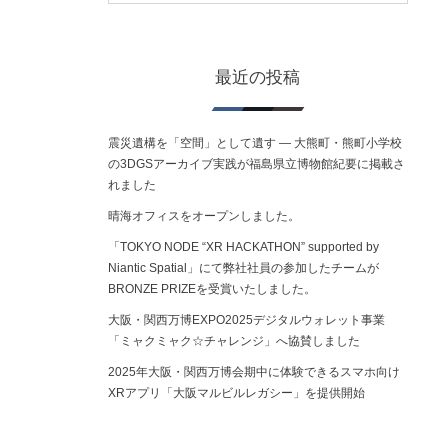
最近の投稿
震災遺構を「空間」として遺す ― 大熊町・熊町小学校
の3DGSアーカイブ実践が福島県立博物館紀要に掲載さ
れました
晴海オフィスをオープンしました。
「TOKYO NODE “XR HACKATHON” supported by
Niantic Spatial」にて弊社社員の参加したチームが
BRONZE PRIZEを受賞いたしました。
大阪・関西万博EXPO2025デジタルウォレット事業
「ミャクミャク☆チャレンジ」へ協賛しました
2025年大阪・関西万博会期中に体験できるスマホ向け
XRアプリ「大阪マルビルレガシー」を提供開始